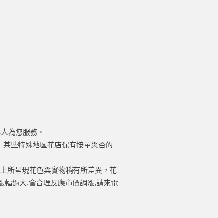
！
有專人為您服務。
認，某些特殊地區花店保有接單與否的
電腦上所呈現花色與實物稍有所差異，花
幅過大,會合理反應市價調漲,請來電