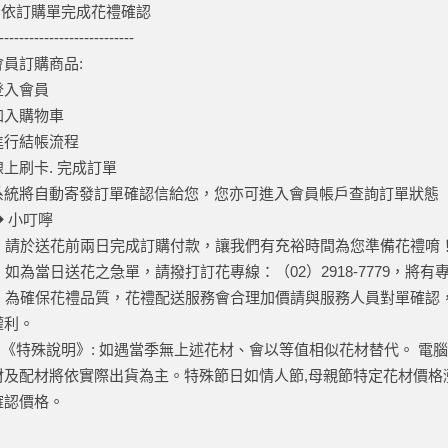
4.依訂購單完成花禮確認
---------------------------
會員訂購商品:
登入會員
加入購物車
進行結帳流程
線上刷卡. 完成訂單
系統將自動寄發訂單確認信給您，您亦可進入會員帳戶查詢訂單狀態
◆ 小叮嚀
1. 請於送花前兩日完成訂購付款，讓我們有充裕時間為您準備花禮唷
2. 如為當日送花之急單，請撥打訂花專線：（02）2918-7779，將
3. 為確保花禮品質，花禮配送服務會合理加價請與服務人員對單確
權利。
4.《特殊說明》: 如遇當季無上述花材、會以等值相似花材替代。 
材及配材將依實際出貨為主。特殊節日如情人節,母親節特定花材價格漲
確認價格。