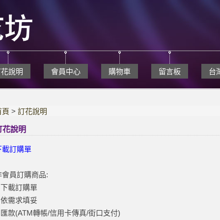
訂花說明
會員中心
購物車
留言板
台
首頁
>
訂花說明
訂花說明
下載訂購單
非會員訂購商品:
1.下載訂購單
2.依需求填妥
3.匯款(ATM轉帳/信用卡傳真/街口支付)