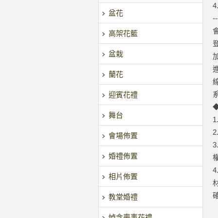
盆花
--
高架花籃
盆栽
蘭花
迎賓花禮
舞台
會場佈置
婚禮佈置
相片佈置
教堂婚禮
悼念喪事花禮