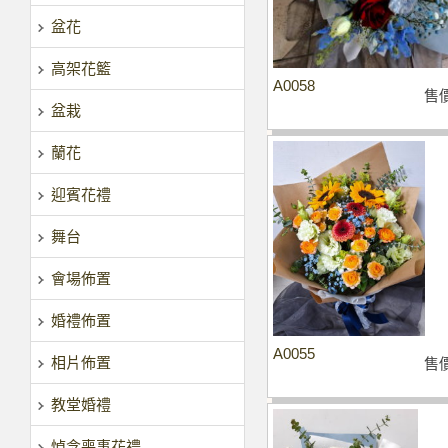
盆花
高架花籃
A0058
售
盆栽
蘭花
迎賓花禮
舞台
會場佈置
婚禮佈置
A0055
相片佈置
售
教堂婚禮
悼念喪事花禮