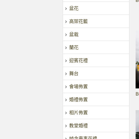
B
盆花
高架花籃
盆栽
蘭花
迎賓花禮
舞台
會場佈置
B
婚禮佈置
相片佈置
教堂婚禮
悼念喪事花禮