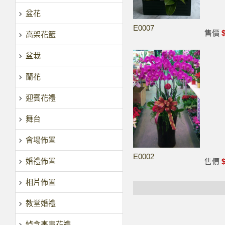
盆花
E0007
售價
$
高架花籃
盆栽
蘭花
迎賓花禮
舞台
會場佈置
E0002
婚禮佈置
售價
$
相片佈置
教堂婚禮
悼念喪事花禮