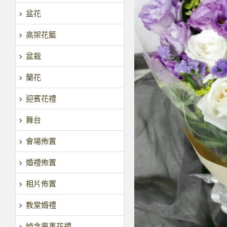
盆花
高架花籃
盆栽
蘭花
迎賓花禮
舞台
會場佈置
婚禮佈置
相片佈置
教堂婚禮
悼念喪事花禮