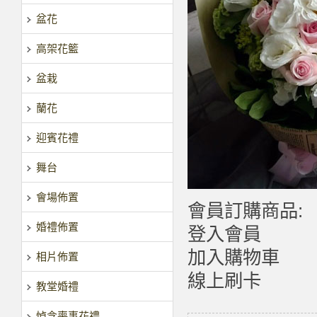
盆花
高架花籃
盆栽
蘭花
迎賓花禮
舞台
會場佈置
會員訂購商品:
婚禮佈置
登入會員
加入購物車
相片佈置
線上刷卡
教堂婚禮
悼念喪事花禮