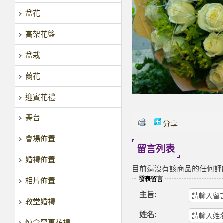
盆花
高架花籃
盆栽
蘭花
迎賓花禮
舞台
分享
會場佈置
留言列表
婚禮佈置
目前還沒有該商品的任何評
發表留言
相片佈置
主旨:
教堂婚禮
姓名:
悼念喪事花禮