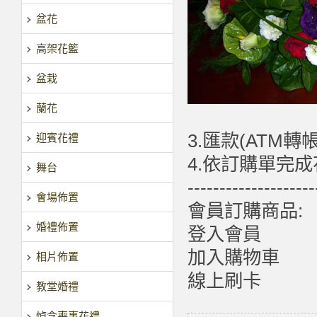
盆花
高架花籃
盆栽
蘭花
3.匯款(ATM轉
迎賓花禮
4.依訂購單完
舞台
--------------------
會場佈置
會員訂購商品:
婚禮佈置
登入會員
加入購物車
相片佈置
線上刷卡
教堂婚禮
悼念喪事花禮