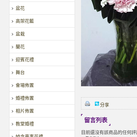
盆花
高架花籃
盆栽
蘭花
迎賓花禮
舞台
會場佈置
婚禮佈置
分享
相片佈置
留言列表
教堂婚禮
目前還沒有該商品的任何評
悼念喪事花禮