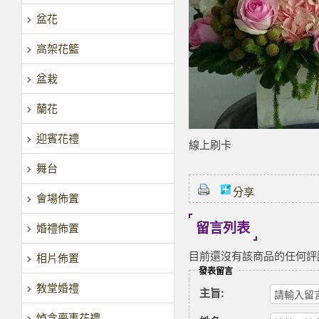
盆花
高架花籃
盆栽
蘭花
迎賓花禮
線上刷卡
舞台
分享
會場佈置
留言列表
婚禮佈置
目前還沒有該商品的任何評
相片佈置
發表留言
教堂婚禮
主旨:
悼念喪事花禮