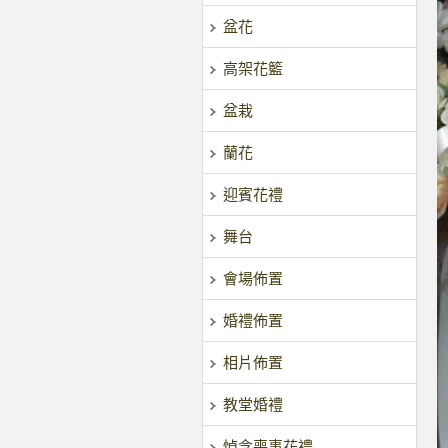
盆花
高架花籃
盆栽
蘭花
迎賓花禮
舞台
會場佈置
婚禮佈置
相片佈置
教堂婚禮
悼念喪事花禮