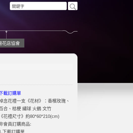
灣花店協會
下載訂購單
悼念花禮一支《花材》：香檳玫瑰、
百合、桔梗 繡球 火鶴 文竹
《花禮尺寸》約80*60*210(cm)
非會員訂購商品:
1.下載訂購單