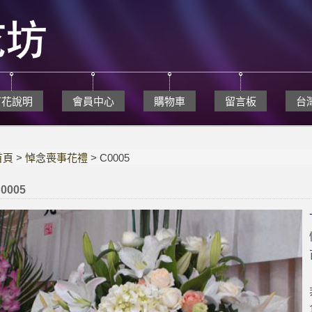
訂花說明
會員中心
購物車
留言板
台
首頁
>
悼念喪事花禮
> C0005
0005