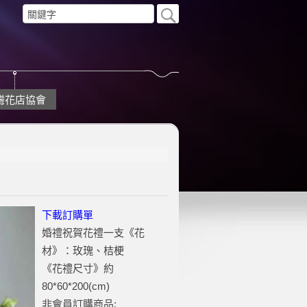
灣花店協會
下載訂購單
婚禮祝賀花禮一支《花
材》：玫瑰、桔梗
《花禮尺寸》約
80*60*200(cm)
非會員訂購商品: