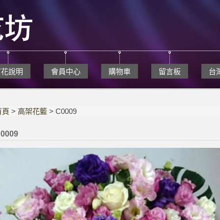
訂花說明
會員中心
購物車
留言板
台
首頁
>
高架花籃
> C0009
0009