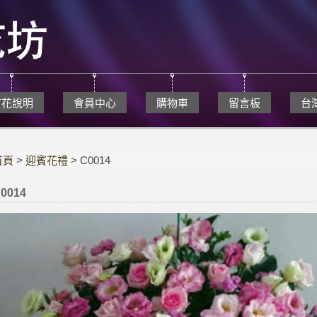
訂花說明
會員中心
購物車
留言板
台
首頁
>
迎賓花禮
> C0014
0014