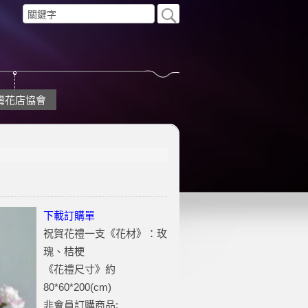
灣花店協會
下載訂購單
祝賀花禮一支《花材》：玫
瑰、桔梗
《花禮尺寸》約
80*60*200(cm)
非會員訂購商品: