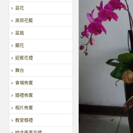
盆花
高架花籃
盆栽
蘭花
迎賓花禮
舞台
會場佈置
婚禮佈置
相片佈置
教堂婚禮
悼念喪事花禮