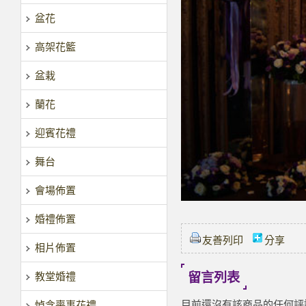
盆花
高架花籃
盆栽
蘭花
迎賓花禮
舞台
會場佈置
婚禮佈置
友善列印
分享
相片佈置
教堂婚禮
留言列表
目前還沒有該商品的任何評
悼念喪事花禮