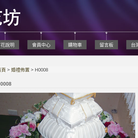
訂花說明
會員中心
購物車
留言板
台
首頁
>
婚禮佈置
> H0008
0008