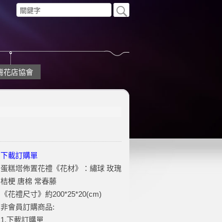
灣花店協會
下載訂購單
蛋糕塔佈置花禮《花材》：繡球 玫瑰
桔梗 唐棉 常春藤
《花禮尺寸》約200*25*20(cm)
非會員訂購商品:
1.下載訂購單