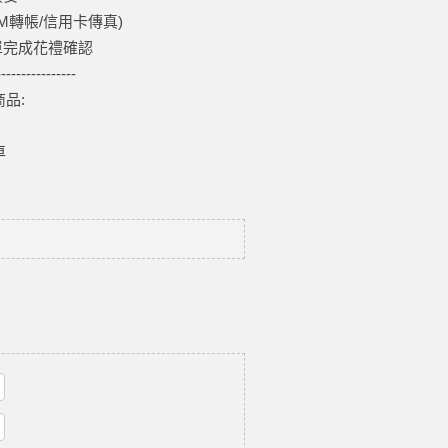
TM轉帳/信用卡傳真)
單完成花禮確認
----------------
品:
車