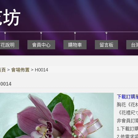
訂花說明
會員中心
購物車
留言板
台
首頁
>
會場佈置
> H0014
0014
下載訂購
胸花《花
《花禮尺寸》
非會員訂購
1.下載訂
2.依需求