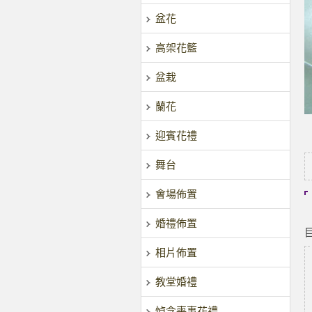
盆花
高架花籃
盆栽
蘭花
迎賓花禮
舞台
會場佈置
婚禮佈置
相片佈置
教堂婚禮
悼念喪事花禮