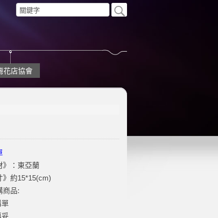
灣花店協會
單
材》：東亞蘭
約15*15(cm)
商品:
購單
填妥