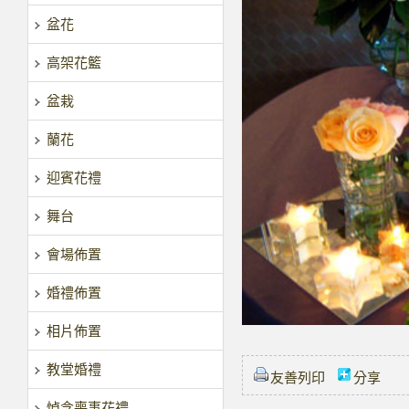
盆花
高架花籃
盆栽
蘭花
迎賓花禮
舞台
會場佈置
婚禮佈置
相片佈置
教堂婚禮
友善列印
分享
悼念喪事花禮