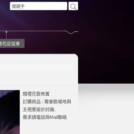
灣花店協會
婚禮花藝佈置
訂購商品 : 需會勘場地與
主視覺設計討論,
需求請電話與Mail聯絡