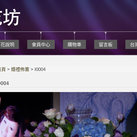
訂花說明
會員中心
購物車
留言板
台
首頁
>
婚禮佈置
> I0004
0004