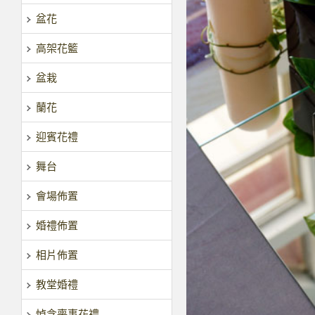
盆花
高架花籃
盆栽
蘭花
迎賓花禮
舞台
會場佈置
婚禮佈置
相片佈置
教堂婚禮
悼念喪事花禮