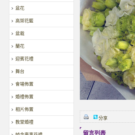
盆花
高架花籃
盆栽
蘭花
迎賓花禮
舞台
會場佈置
婚禮佈置
相片佈置
分享
教堂婚禮
留言列表
悼念喪事花禮