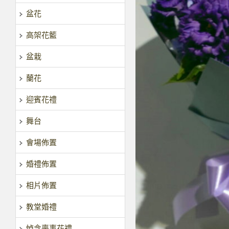
盆花
高架花籃
盆栽
蘭花
迎賓花禮
舞台
會場佈置
婚禮佈置
相片佈置
教堂婚禮
悼念喪事花禮