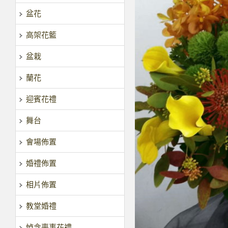
盆花
高架花籃
盆栽
蘭花
迎賓花禮
舞台
會場佈置
婚禮佈置
相片佈置
教堂婚禮
悼念喪事花禮