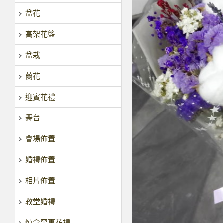
盆花
高架花籃
盆栽
蘭花
迎賓花禮
舞台
會場佈置
婚禮佈置
相片佈置
教堂婚禮
悼念喪事花禮