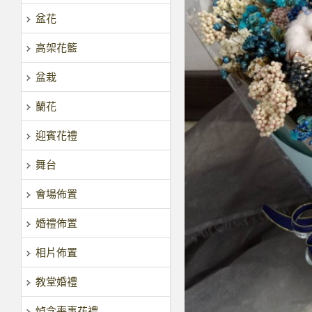
盆花
高架花籃
盆栽
蘭花
迎賓花禮
舞台
會場佈置
婚禮佈置
相片佈置
教堂婚禮
悼念喪事花禮