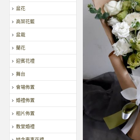
盆花
高架花籃
盆栽
蘭花
迎賓花禮
舞台
會場佈置
婚禮佈置
相片佈置
教堂婚禮
悼念喪事花禮