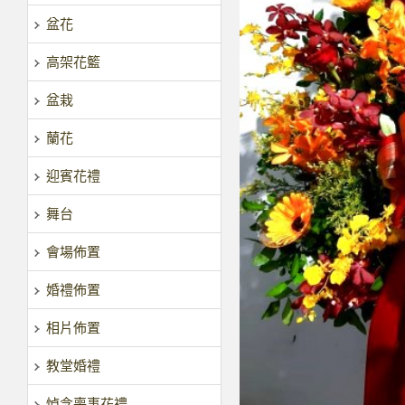
盆花
高架花籃
盆栽
蘭花
迎賓花禮
舞台
會場佈置
婚禮佈置
相片佈置
教堂婚禮
悼念喪事花禮