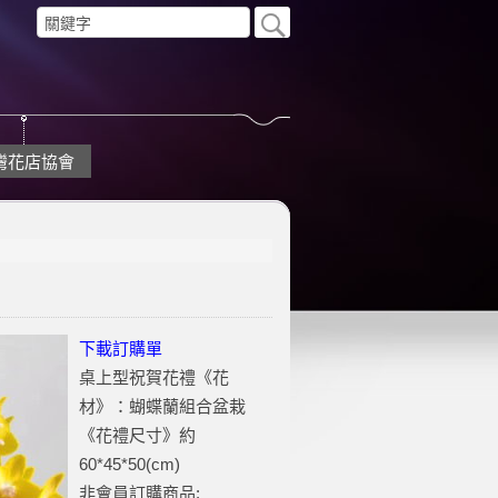
灣花店協會
下載訂購單
桌上型祝賀花禮《花
材》：蝴蝶蘭組合盆栽
《花禮尺寸》約
60*45*50(cm)
非會員訂購商品: