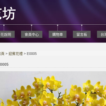
訂花說明
會員中心
購物車
留言板
台
首頁
>
迎賓花禮
> E0005
0005