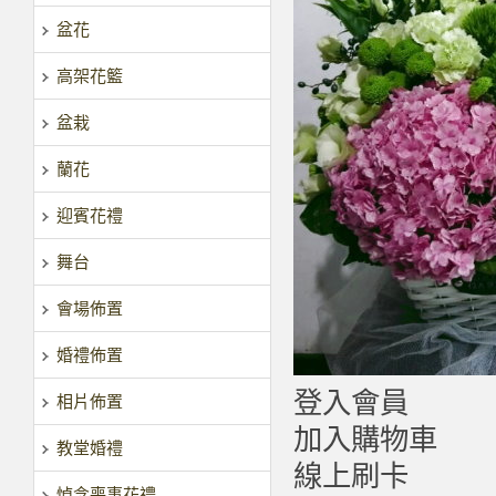
盆花
高架花籃
盆栽
蘭花
迎賓花禮
舞台
會場佈置
婚禮佈置
登入會員
相片佈置
加入購物車
教堂婚禮
線上刷卡
悼念喪事花禮